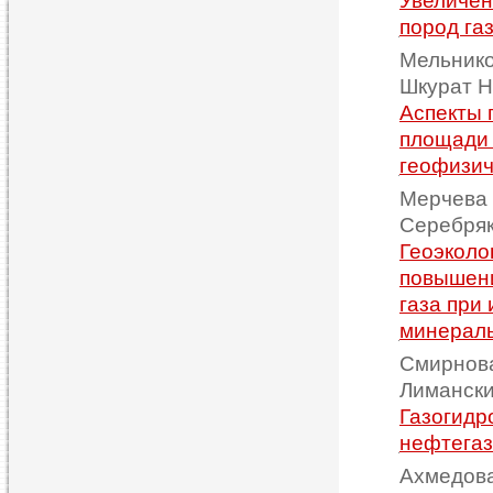
Увеличен
пород га
Мельнико
Шкурат Н
Аспекты 
площади 
геофизич
Мерчева 
Серебряк
Геоэколо
повышени
газа при
минерал
Смирнова
Лимански
Газогидр
нефтегаз
Ахмедова