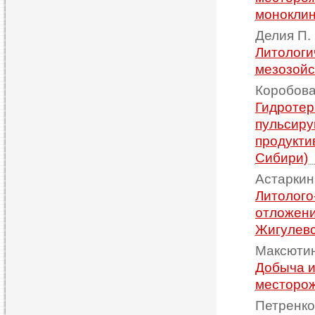
моноклин
Делия П. 
Литологи
мезозойс
Коробова 
Гидротер
пульсиру
продукти
Сибири)
Астаркин 
Литолого
отложени
Жигулевс
Максютин
Добыча и
месторож
Петренко 