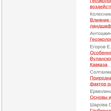
Геоэколо
воздейст
Колесник
Влияние 
ландшаф
Антошкин
Геоэколо
Егоров Е.
Особенно
Вуланско
Кавказа
Солтахма
Природны
фактор р
Ермолина
Основы и
Шарова О
Глубинна