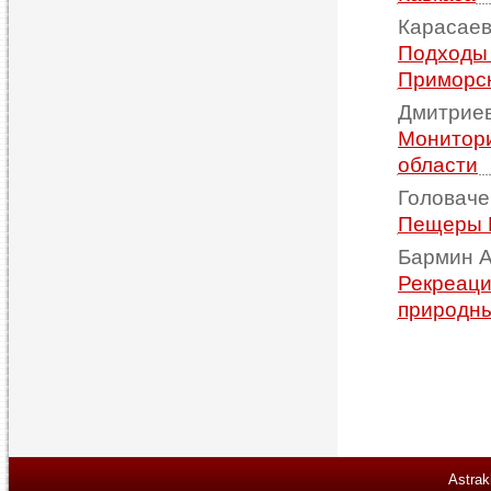
Карасаева
Подходы 
Приморск
Дмитриев
Монитори
области
Головачев
Пещеры Б
Бармин А
Рекреаци
природны
Astrak