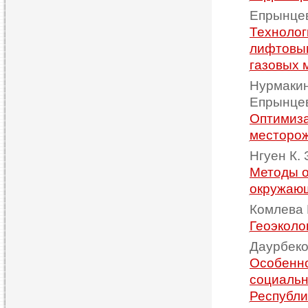
Епрынцев
Технолог
лифтовым
газовых 
Нурмакин
Епрынцев
Оптимиза
месторо
Нгуен К. 
Методы о
окружаю
Комлева 
Геоэколо
Даурбеко
Особенно
социальн
Республи