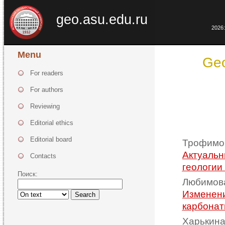
geo.asu.edu.ru
2026:
Menu
Geo
For readers
For authors
Reviewing
Editorial ethics
Editorial board
Трофимов
Актуальн
Contacts
геологии
Поиск:
Любимова
Изменени
Search
карбонат
Харькина