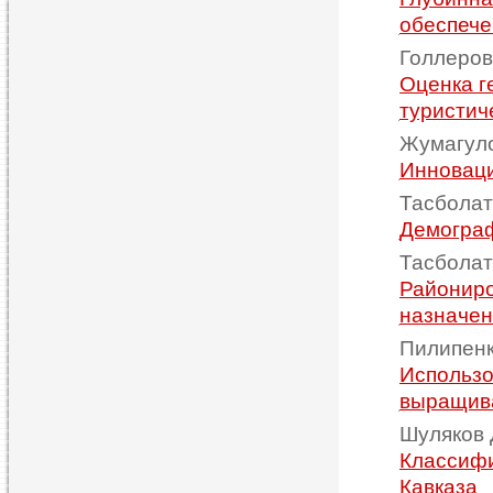
обеспече
Голлеров
Оценка г
туристич
Жумагуло
Инноваци
Тасболат
Демограф
Тасболат
Райониро
назначен
Пилипенк
Использо
выращива
Шуляков 
Классифи
Кавказа