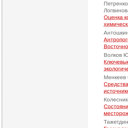
Петренко 
Логвинова
Оценка к
химическ
Антошкин
Антропог
Восточно
Волков Ю
Ключевые
экологиче
Менкеев 
Средства
источник
Колесник
Состояни
месторож
Тажетдин