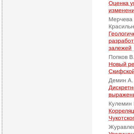
Оценка у
изменени
Мерчева 
Красильн
Геологич
разработ
залежей
Попков В.
Новый ре
Скифско
Демин А.
Дискретн
выражен
Кулемин Р
Корреляц
Чукотско
Журавлев