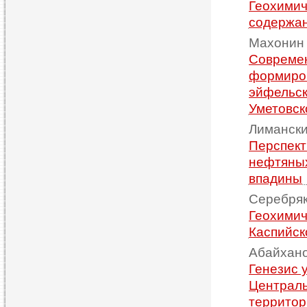
Геохимич
содержан
Махонин 
Современ
формиров
эйфельск
Уметовск
Лимански
Перспект
нефтяных
впадины
Серебряк
Геохимич
Каспийск
Абайхано
Генезис 
Централь
территор