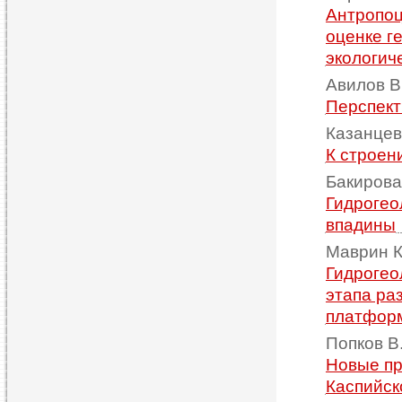
Антропоц
оценке г
экологич
Авилов В.
Перспект
Казанцева
К строен
Бакирова
Гидрогео
впадины
Маврин К
Гидрогео
этапа ра
платфор
Попков В.
Новые пр
Каспийск