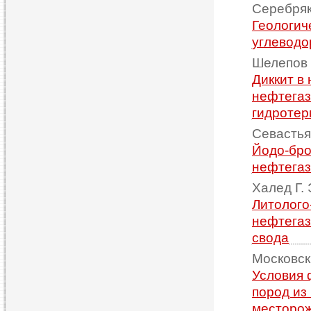
Серебряк
Геологич
углеводо
Шелепов 
Диккит в
нефтегаз
гидротер
Севастья
Йодо-бро
нефтегаз
Халед Г. 
Литолого
нефтегаз
свода
Московски
Условия 
пород из
месторож