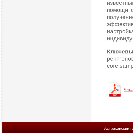
известн
помощи с
получен
эффектив
настро
индивиду
Ключев
рентгенов
core sampl
Чита
Астраханский г