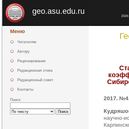
geo.asu.edu.ru
2026:
Меню
Ге
Читателям
Автору
Рецензирование
Ст
Редакционная этика
коэфф
Редакционный совет
Сибир
Контакты
2017. №4,
Поиск:
Кудряшо
Поиск
научно-и
Карпинс