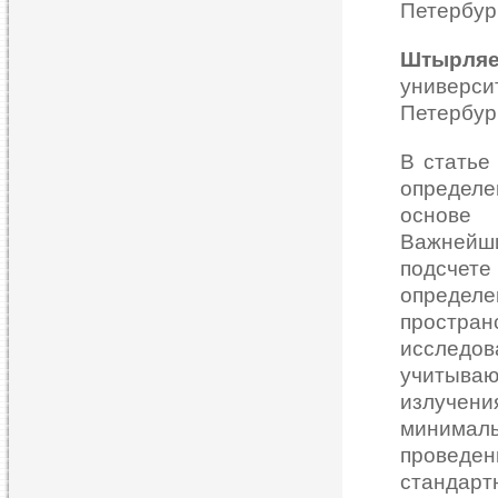
Петербург
Штырляе
универс
Петербург
В статье
определе
основе 
Важнейши
подсчет
определ
простран
исследо
учитыва
излучени
минимал
провед
стандар