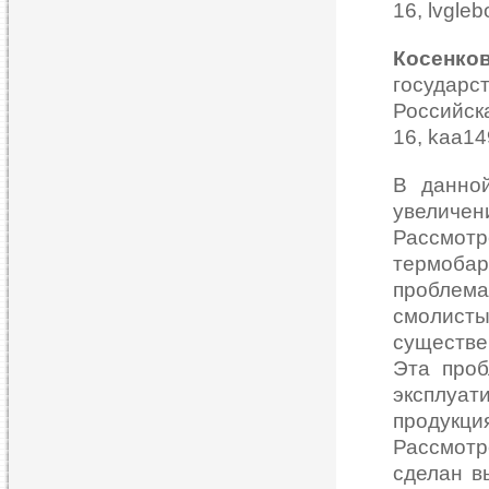
16, lvgle
Косенко
государ
Российс
16, kaa14
В данно
увеличен
Рассмо
термоба
проблема
смолист
существе
Эта проб
эксплуа
продукц
Рассмотр
сделан в