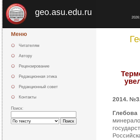
geo.asu.edu.ru
2026:
Меню
Ге
Читателям
Автору
Рецензирование
Терм
Редакционная этика
уве
Редакционный совет
Контакты
2014. №3,
Поиск:
Глебов
минера
Поиск
государ
Российс