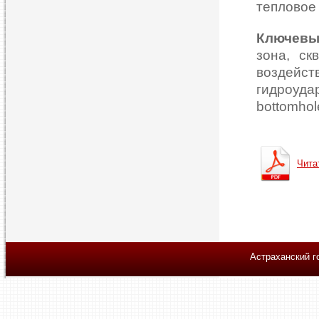
тепловое
Ключевы
зона, ск
воздейс
гидроуд
bottomhole
Чита
Астраханский г