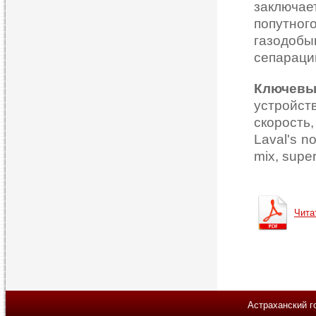
заключает
попутног
газодоб
сепарации
Ключевы
устройст
скорость
Laval's no
mix, super
Чита
Астраханский г