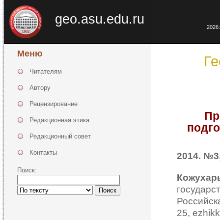
geo.asu.edu.ru
2026:
Меню
Ге
Читателям
Автору
Рецензирование
Пр
Редакционная этика
подго
Редакционный совет
Контакты
2014. №3,
Поиск:
Кожухар
государ
Поиск
Российс
25, ezhik