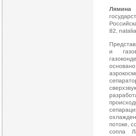
Лямина
государ
Российс
82, natali
Представ
и газо
газоконд
основан
аэрокосм
сепарат
сверхз
разрабо
происхо
сепараци
охлажден
потоке, 
сопла Л