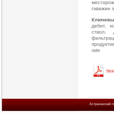
месторо
скважин з
Ключевы
дебит, 
ствол, 
фильтр
продуктив
rate
Чита
Астраханский г