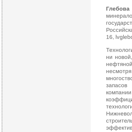
Глебов
минера
государ
Российс
16, lvgle
Технолог
ни новой
нефтяно
несмотр
многоств
запасов
компании
коэффиц
технол
Нижнево
строител
эффекти