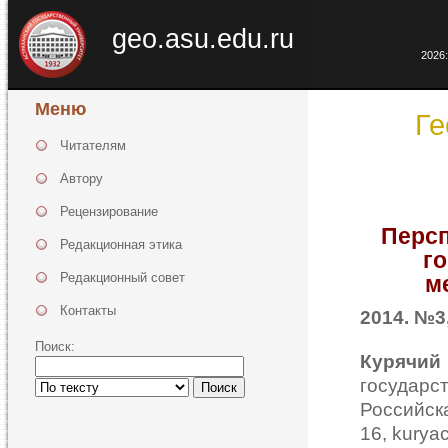
geo.asu.edu.ru
2026:
Меню
Ге
Читателям
Автору
Рецензирование
Персп
Редакционная этика
г
Редакционный совет
м
Контакты
2014. №3,
Поиск:
Курячий
государ
Поиск
Российс
16, kurya