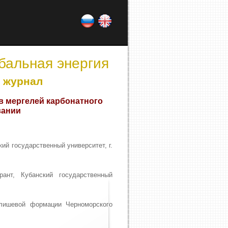
обальная энергия
 журнал
в мергелей карбонатного
вании
кий государственный университет, г.
ант, Кубанский государственный
лишевой формации Черноморского