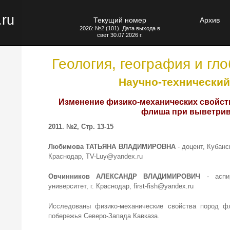
.ru
Текущий номер
Архив
2026: №2 (101). Дата выхода в
свет 30.07.2026 г.
Геология, география и гл
Научно-технический
Изменение физико-механических свойст
флиша при выветри
2011. №2, Стр. 13-15
Любимова ТАТЬЯНА ВЛАДИМИРОВНА
- доцент, Кубанс
Краснодар, TV-Luy@yandex.ru
Овчинников АЛЕКСАНДР ВЛАДИМИРОВИЧ
- аспир
университет, г. Краснодар, first-fish@yandex.ru
Исследованы физико-механические свойства пород ф
побережья Северо-Запада Кавказа.