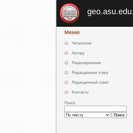
geo.asu.edu
Меню
Читателям
Автору
Рецензирование
Редакционная этика
Редакционный совет
Контакты
Поиск:
Поиск