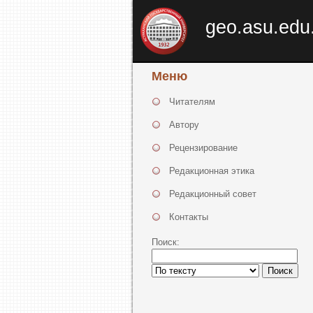
geo.asu.edu
Меню
Читателям
Автору
Рецензирование
Редакционная этика
Редакционный совет
Контакты
Поиск:
Поиск