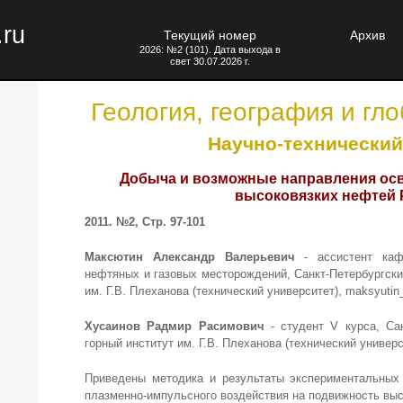
.ru
Текущий номер
Архив
2026: №2 (101). Дата выхода в
свет 30.07.2026 г.
Геология, география и гл
Научно-технический
Добыча и возможные направления ос
высоковязких нефтей 
2011. №2, Стр. 97-101
Максютин Александр Валерьевич
- ассистент каф
нефтяных и газовых месторождений, Санкт-Петербургски
им. Г.В. Плеханова (технический университет), maksyutin
Хусаинов Радмир Расимович
- студент V курса, Сан
горный институт им. Г.В. Плеханова (технический универс
Приведены методика и результаты экспериментальных
плазменно-импульсного воздействия на подвижность выс