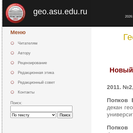
geo.asu.edu.ru
2026:
Меню
Ге
Читателям
Автору
Рецензирование
Новый
Редакционная этика
Редакционный совет
2011. №2,
Контакты
Попков 
Поиск:
декан ге
университ
Поиск
Попков