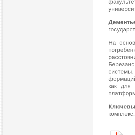
факул
университ
Дементь
государс
На основ
погребен
расстоя
Березан
системы
формаций
как для
платформ
Ключевы
комплекс,