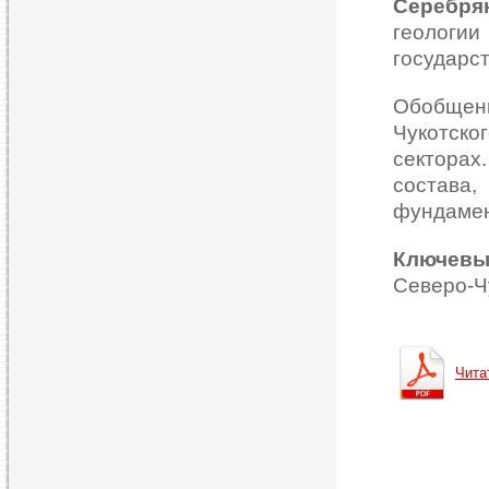
Серебря
геологи
государс
Обобщен
Чукотско
сектора
состава
фундамен
Ключевы
Северо-Ч
Чита