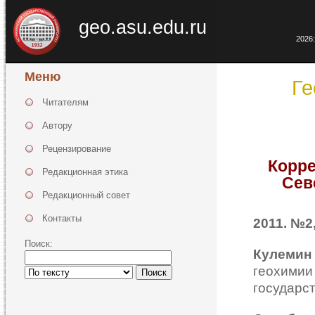
geo.asu.edu.ru
2026:
Меню
Ге
Читателям
Автору
Рецензирование
Корре
Редакционная этика
Сев
Редакционный совет
Контакты
2011. №2,
Поиск:
Кулемин
геохим
Поиск
государс