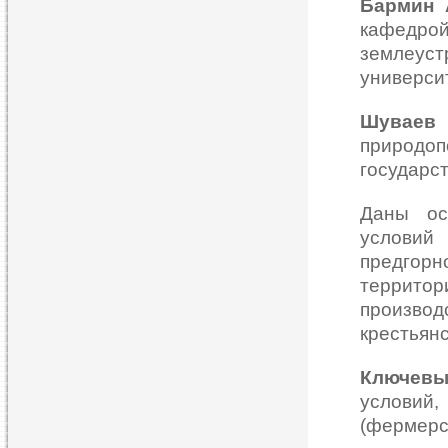
Бармин 
кафе
землеу
университ
Шуваев
природо
государс
Даны ос
условий
предгор
террито
произв
крестьянс
Ключевы
условий,
(фермерс