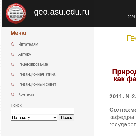
geo.asu.edu.ru
2026:
Меню
Ге
Читателям
Автору
Рецензирование
Приро
Редакционная этика
как ф
Редакционный совет
Контакты
2011. №2,
Поиск:
Солтахм
кафедры 
Поиск
государс