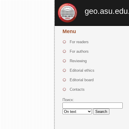
geo.asu.edu
Menu
For readers
For authors
Reviewing
Editorial ethics
Editorial board
Contacts
Поиск:
Search