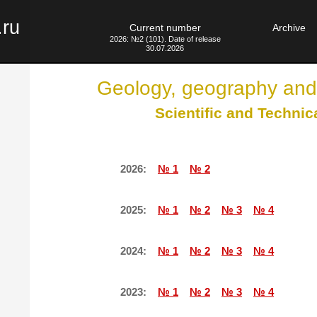
.ru
Current number
Archive
2026: №2 (101). Date of release
30.07.2026
Geology, geography and
Scientific and Technic
2026:
№ 1
№ 2
2025:
№ 1
№ 2
№ 3
№ 4
2024:
№ 1
№ 2
№ 3
№ 4
2023:
№ 1
№ 2
№ 3
№ 4